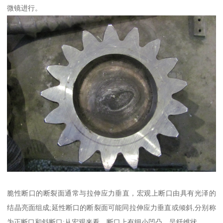
微镜进行。
脆性断口的断裂面通常与拉伸应力垂直，宏观上断口由具有光泽的
结晶亮面组成;延性断口的断裂面可能同拉伸应力垂直或倾斜,分别称
为正断口和斜断口;从宏观来看，断口上有细小凹凸，呈纤维状。