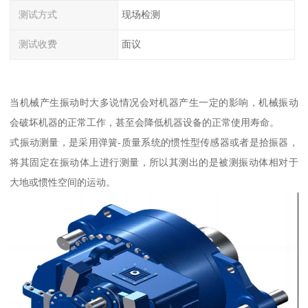
测试方式
现场检测
测试收费
面议
当机械产生振动时大多说情况会对机器产生一定的影响，机械振动
会破坏机器的正常工作，甚至会降低机器设备的正常使用寿命。
式振动测量，是采用弹簧-质量系统的惯性型传感器或者是拾振器，
将其固定在振动体上进行测量，所以其测出的是被测振动体相对于
大地或惯性空间的运动。