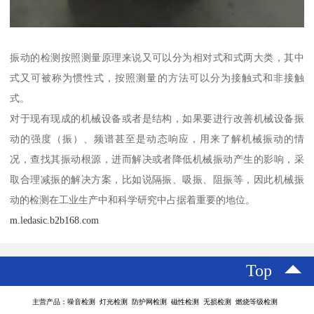
振动的检测按照测量原理来说又可以分为相对式和式两大类，其中
式又可被称为惯性式，按照测量的方法可以分为接触式和非接触
式。
对于现有现成的机械设备或者是结构，如果要进行改善机械设备振
动的强度（振）、频谱甚至是动态响应，用来了解机械振动的情
况，查找其振动根源，进而解决或者降低机械振动产生的影响，采
取合理减振的解决方案，比如说隔振、吸振、阻振等，因此机械振
动的检测在工业生产中和科学研究中占据着重要的地位。
m.ledasic.b2b168.com
Top
主营产品：噪音检测 灯光检测 防护网检测 磁性检测 无损检测 燃烧等级检测