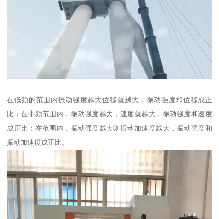
在低频的范围内振动强度越大位移就越大，振动强度和位移成正
比；在中频范围内，振动强度越大，速度就越大，振动强度和速度
成正比；在范围内，振动强度越大则振动加速度越大，振动强度和
振动加速度成正比。