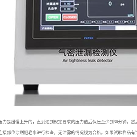
压力是缓慢上升的，直到达到规定要求的压力值后保压至少到30分钟，然
连接部位涂刷肥皂水进行检查，无泄露的情况视为合格。如果试验样品有