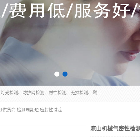
四川纳卡检测服务有限公司主营服务：噪音检测、灯光检测、防护网检测、磁性检测、无损检测、燃烧等级检测；本着严谨、规范的态度严格执行国家现行标准、规范及规程，奉行“科学公正、准确、持续改进、诚信服务”的企业价值和“科学、信誉、服务”的企业宗旨，竭诚为广大客户服务。
测供货商 检测周期短 密封性试验
凉山机械气密性检测