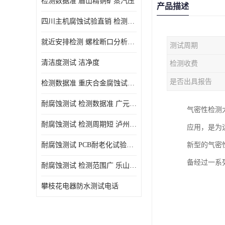
检测数据准 眉山精铜矿蒸汽压
产品描述
四川主机腐蚀试验直销 检测数据准
就近安排检测 螺栓断口分析公司 断裂失效分析
测试周期
清洁度测试 洁净度
检测收费
是否出具报告
检测数据准 重庆合金腐蚀试验厂商
耐腐蚀测试 检测数据准 广元家电腐蚀试验
气密性检测
耐腐蚀测试 检测周期短 泸州仪器仪表盐雾试验
应用，是为
耐腐蚀测试 PCB耐老化试验供应 就近安排检测
新型的气密
备经过一系
耐腐蚀测试 检测范围广 乐山腐蚀试验供应
攀枝花电器防水测试电话