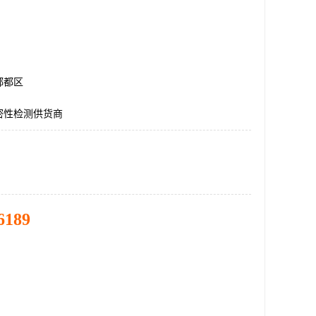
郫都区
密性检测供货商
6189