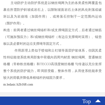
主动防护主动防护系统是以钢丝绳网为主的各类柔性网覆盖包
裹在所需防护斜坡或岩石上，以限制坡面岩石土体的风化剥落或破
坏以及为岩崩塌（加固作用），或将落石控制于一定范围内运动
（围护作用）。
构造：前两者通过钢丝绳锚杆和/或支撑绳固定方式，后者通过钢筋
（可施加预应力）和/或钢丝绳锚杆（有边沿支撑绳时采用）、锚垫
板以及必要时的边沿支撑绳等固定方式 。
作用原理上类似于喷锚和土钉墙等面层护坡体系，但因其柔
性特征能使系统将局部集中荷载向四周均材质:钢丝绳网、普通钢丝
格栅（常称铁丝格栅）和TECCO高强度钢丝格栅 匀传递以充分发挥
整个系统的防护能力，即局部受载，整体作用，从而使系统能承受
较大的荷载并降低单根锚杆的锚固力要求 。
m.ledasic.b2b168.com
Top