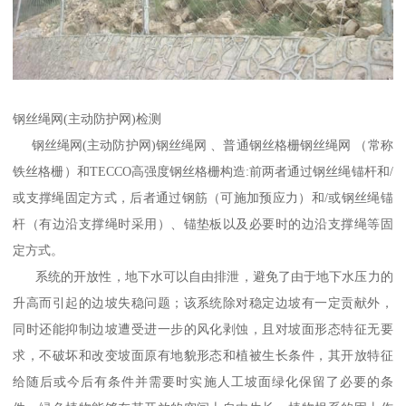
钢丝绳网(主动防护网)检测
钢丝绳网(主动防护网)钢丝绳网 、普通钢丝格栅钢丝绳网 （常称
铁丝格栅）和TECCO高强度钢丝格栅构造:前两者通过钢丝绳锚杆和/
或支撑绳固定方式，后者通过钢筋（可施加预应力）和/或钢丝绳锚
杆（有边沿支撑绳时采用）、锚垫板以及必要时的边沿支撑绳等固
定方式。
系统的开放性，地下水可以自由排泄，避免了由于地下水压力的
升高而引起的边坡失稳问题；该系统除对稳定边坡有一定贡献外，
同时还能抑制边坡遭受进一步的风化剥蚀，且对坡面形态特征无要
求，不破坏和改变坡面原有地貌形态和植被生长条件，其开放特征
给随后或今后有条件并需要时实施人工坡面绿化保留了必要的条