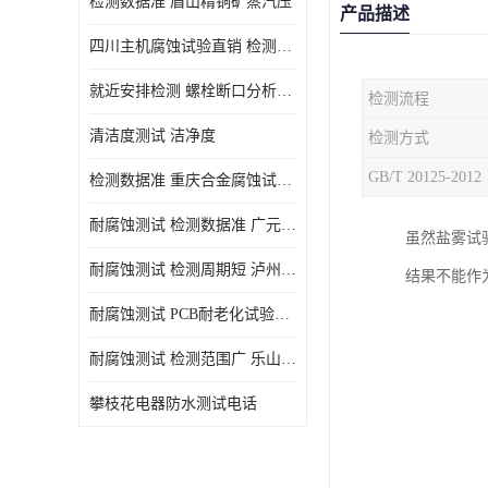
检测数据准 眉山精铜矿蒸汽压
产品描述
四川主机腐蚀试验直销 检测数据准
就近安排检测 螺栓断口分析公司 断裂失效分析
检测流程
清洁度测试 洁净度
检测方式
GB/T 20125-2012
检测数据准 重庆合金腐蚀试验厂商
耐腐蚀测试 检测数据准 广元家电腐蚀试验
虽然盐雾试
耐腐蚀测试 检测周期短 泸州仪器仪表盐雾试验
结果不能作
耐腐蚀测试 PCB耐老化试验供应 就近安排检测
耐腐蚀测试 检测范围广 乐山腐蚀试验供应
攀枝花电器防水测试电话