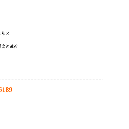
郫都区
雾腐蚀试验
6189