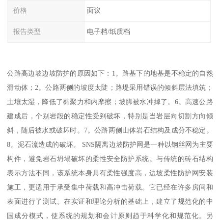
价格
面议
报告类型
电子档/纸质档
公路高边坡边坡防护的原因如下：1。路基下的地基是不稳定的自然
滑动体；2。公路两侧的坡度太陡；路堤采用错误的倾斜层法填筑；
土壤太湿，降低了黏聚力和内摩擦；坡脚被水冲掉了。6。高速公路
建成后，个别岩段的稳定性受到破坏，特别是当岩层向切割方向倾
斜，随后被水或破坏时。7。公路两侧山体岩石结构及成分不稳定。
8。泥石流造成的破坏。 SNS隔离边坡防护网是一种以钢丝网为主要
构件，避免岩石坍塌破坏的柔性安全防护系统。与传统的砖石结构
表示方法不同，该系统本身具有柔性强度高，边坡柔性防护网安装
施工，更适用于承受集中荷载和高冲击荷载。它已经在许多房间和
表面进行了测试。在实证和理论分析的基础上，建立了规范化的中
国成分模式，使系统的规划和会计原则趋于科学化和规范化。另