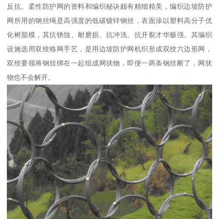
反抗。柔性防护网的资料和编织秘诀颇有精细精美，编织边坡防护
网所用的钢丝绳是高强度的低碳镀锌钢丝，表面涂以塑料高分子优
化树脂模，其抗锈蚀、耐磨损、抗冲洗、抗开裂才华极强。其编织
设施选用双绞格网手艺，是用边坡防护网机织形成双绞六边形网，
双绞要领将钢丝绑在一起组成网状物，即便一两条钢丝断了，网状
物也不会解开。