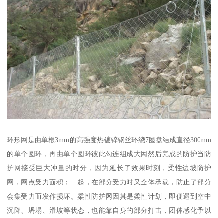
环形网是由单根3mm的高强度热镀锌钢丝环绕7圈盘结成直径300mm
的单个圆环，再由单个圆环彼此勾连组成大网然后完成的防护当防
护网接受巨大冲量的时分，因为延长了效果时刻，柔性边坡防护
网，网点受力面积；一起，在部分受力时又全体承载，防止了部分
会集受力而发作损坏。柔性防护网因其是柔性计划，即便遇到空中
沉降、坍塌、滑坡等状态，也能靠自身的部分打击，团体感化予以