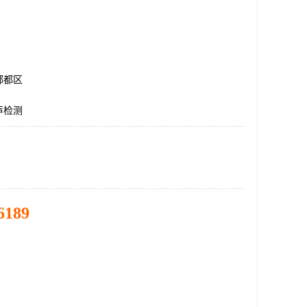
郫都区
声检测
6189