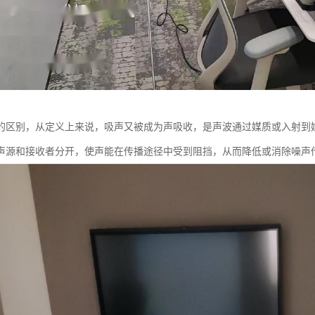
的区别，从定义上来说，吸声又被成为声吸收，是声波通过媒质或入射到
声源和接收者分开，使声能在传播途径中受到阻挡，从而降低或消除噪声