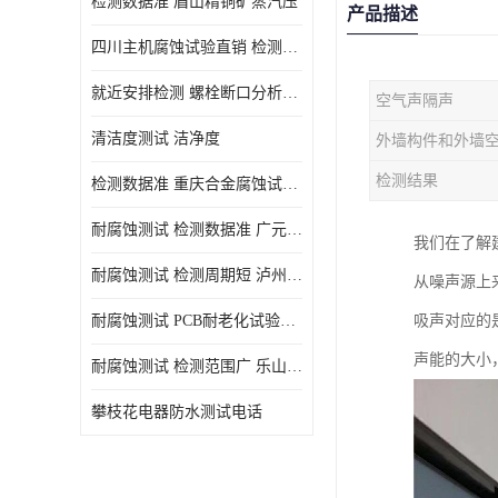
检测数据准 眉山精铜矿蒸汽压
产品描述
四川主机腐蚀试验直销 检测数据准
就近安排检测 螺栓断口分析公司 断裂失效分析
空气声隔声
清洁度测试 洁净度
检测结果
检测数据准 重庆合金腐蚀试验厂商
耐腐蚀测试 检测数据准 广元家电腐蚀试验
我们在了解
耐腐蚀测试 检测周期短 泸州仪器仪表盐雾试验
从噪声源上
耐腐蚀测试 PCB耐老化试验供应 就近安排检测
吸声对应的
声能的大小
耐腐蚀测试 检测范围广 乐山腐蚀试验供应
攀枝花电器防水测试电话