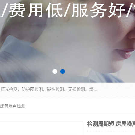
四川纳卡检测服务有限公司主营服务：噪音检测、灯光检测、防护网检测、磁性检测、无损检测、燃烧等级检测；本着严谨、规范的态度严格执行国家现行标准、规范及规程，奉行“科学公正、准确、持续改进、诚信服务”的企业价值和“科学、信誉、服务”的企业宗旨，竭诚为广大客户服务。
充建筑隔声检测
检测周期短 房屋噪