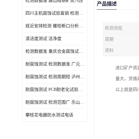
检测数据准 眉山精铜矿蒸汽压
产品描述
四川主机腐蚀试验直销 检测数据准
就近安排检测 螺栓断口分析公司 断裂失效分析
检测流程
清洁度测试 洁净度
周期
资料
检测数据准 重庆合金腐蚀试验厂商
耐腐蚀测试 检测数据准 广元家电腐蚀试验
进口矿产资
耐腐蚀测试 检测周期短 泸州仪器仪表盐雾试验
量大，货值
耐腐蚀测试 PCB耐老化试验供应 就近安排检测
以上就是四
耐腐蚀测试 检测范围广 乐山腐蚀试验供应
攀枝花电器防水测试电话