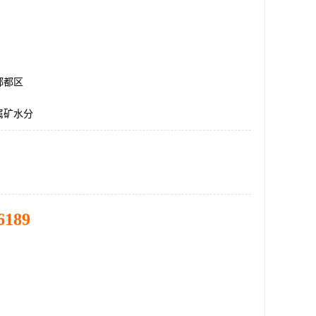
郫都区
属矿水分
6189