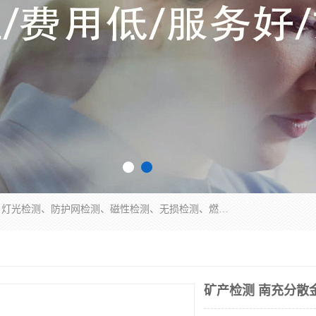
四川纳卡检测服务有限公司主营服务：噪音检测、灯光检测、防护网检测、磁性检测、无损检测、燃烧等级检测；本着严谨、规范的态度严格执行国家现行标准、规范及规程，奉行“科学公正、准确、持续改进、诚信服务”的企业价值和“科学、信誉、服务”的企业宗旨，竭诚为广大客户服务。
矿产检测 南充分散