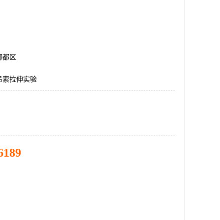
郫都区
吊索拉伸实验
6189