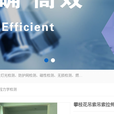
四川纳卡检测服务有限公司主营服务：噪音检测、灯光检测、防护网检测、磁性检测、无损检测、燃烧等级检测；本着严谨、规范的态度严格执行国家现行标准、规范及规程，奉行“科学公正、准确、持续改进、诚信服务”的企业价值和“科学、信誉、服务”的企业宗旨，竭诚为广大客户服务。
量程力学检测
攀枝花吊索吊索拉伸