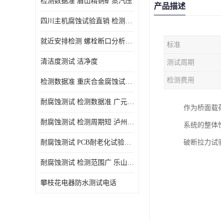
检测数据准 眉山精铜矿蒸汽压
产品描述
四川主机腐蚀试验直销 检测数据准
就近安排检测 螺栓断口分析公司 断裂失效分析
标准
清洁度测试 洁净度
测试周期
检测费用
检测数据准 重庆合金腐蚀试验厂商
耐腐蚀测试 检测数据准 广元家电腐蚀试验
作为桥面载
耐腐蚀测试 检测周期短 泸州仪器仪表盐雾试验
系统的整体
耐腐蚀测试 PCB耐老化试验供应 就近安排检测
破断拉力试
耐腐蚀测试 检测范围广 乐山腐蚀试验供应
攀枝花电器防水测试电话