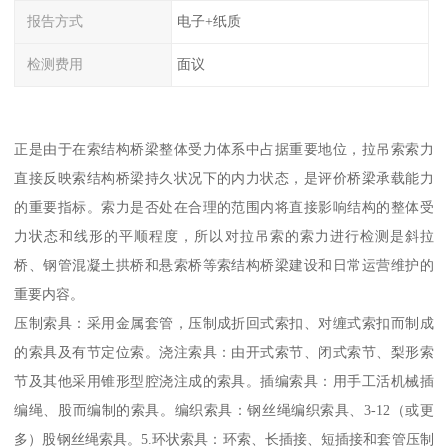
报告方式
电子+纸质
检测费用
面议
正是由于在索结构桥梁整体受力体系中占据重要地位，拉吊索索力
直接反映索结构桥梁持久状况下的内力状态，是评价桥梁承载能力
的重要指标。索力是否处在合理的范围内将直接影响结构的整体受
力状态和线形的平顺程度，所以对拉吊索的索力进行检测是斜拉
桥、钢管混凝土拱桥和悬索桥等索结构桥梁建设和日常运营维护的
重要内容。
压制索具：采用金属套管，压制成折回式索扣、对缠式索扣而制成
的索具及有节定位索。浇注索具：由开式索节、闭式索节、梨形索
节及其他采用锥形型腔浇注成的索具。插编索具：用手工活机械插
编绳、股而编制的索具。编织索具：钢丝绳编织索具、3-12（或更
多）股钢丝绳索具。5.环状索具：环索、长插接、短插接和套管压制