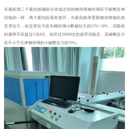
吊索的第二个索扣插编部分末端之间的钢丝绳钢丝绳应于破断拉伸
试验的一样，两个索扣应装有套环，吊索应能承受眼钢丝绳轴向的
交变拉力，此交变拉力应为钢丝绳小断破拉力的15%~30%，试验机
的频率不应超过15KHZ。在经过20000次的疲劳试验后，其破断拉力
应不小于主体钢丝绳的小破断拉力的70%。