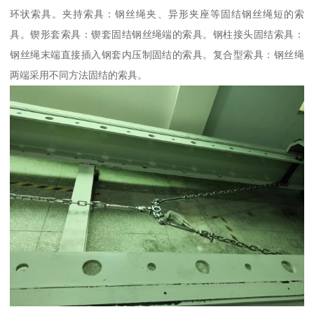
环状索具。夹持索具：钢丝绳夹、异形夹座等固结钢丝绳短的索
具。锲形套索具：锲套固结钢丝绳端的索具。钢柱接头固结索具：
钢丝绳末端直接插入钢套内压制固结的索具。复合型索具：钢丝绳
两端采用不同方法固结的索具。