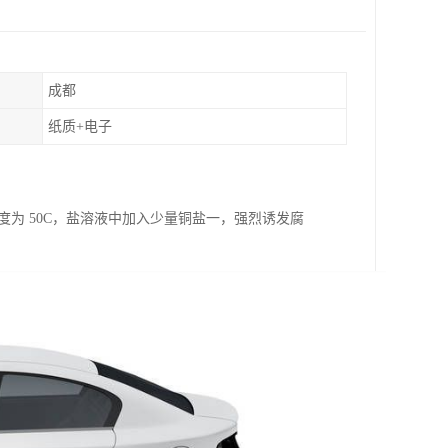
成都
纸质+电子
度为 50C，盐溶液中加入少量铜盐一，强烈诱发腐