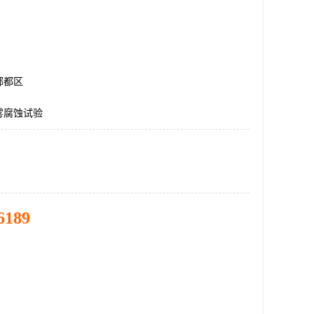
郫都区
雾腐蚀试验
6189