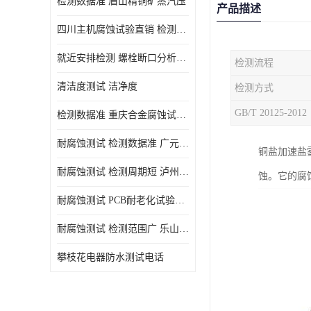
检测数据准 眉山精铜矿蒸汽压
产品描述
四川主机腐蚀试验直销 检测数据准
就近安排检测 螺栓断口分析公司 断裂失效分析
检测流程
清洁度测试 洁净度
检测方式
GB/T 20125-2012
检测数据准 重庆合金腐蚀试验厂商
耐腐蚀测试 检测数据准 广元家电腐蚀试验
铜盐加速盐
耐腐蚀测试 检测周期短 泸州仪器仪表盐雾试验
蚀。它的腐蚀
耐腐蚀测试 PCB耐老化试验供应 就近安排检测
耐腐蚀测试 检测范围广 乐山腐蚀试验供应
攀枝花电器防水测试电话