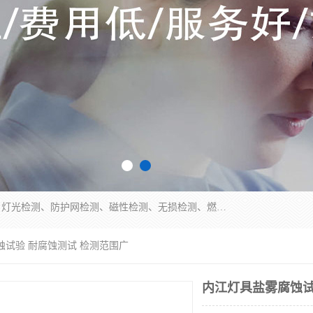
四川纳卡检测服务有限公司主营服务：噪音检测、灯光检测、防护网检测、磁性检测、无损检测、燃烧等级检测；本着严谨、规范的态度严格执行国家现行标准、规范及规程，奉行“科学公正、准确、持续改进、诚信服务”的企业价值和“科学、信誉、服务”的企业宗旨，竭诚为广大客户服务。
蚀试验 耐腐蚀测试 检测范围广
内江灯具盐雾腐蚀试