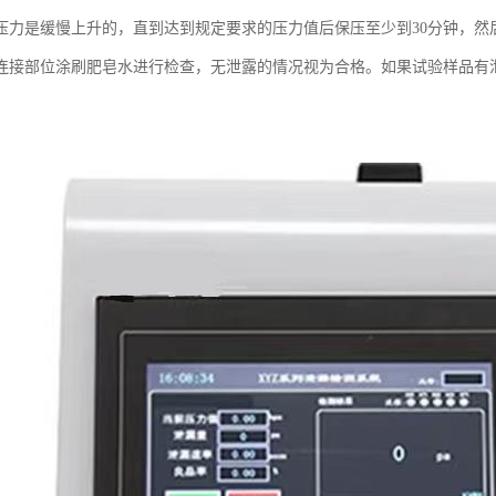
压力是缓慢上升的，直到达到规定要求的压力值后保压至少到30分钟，然
连接部位涂刷肥皂水进行检查，无泄露的情况视为合格。如果试验样品有