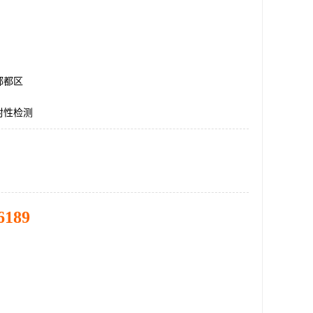
郫都区
封性检测
6189