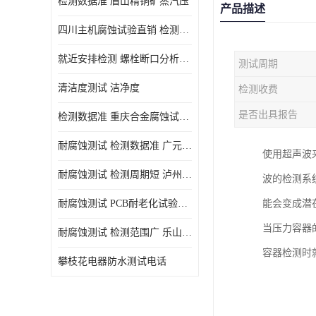
检测数据准 眉山精铜矿蒸汽压
产品描述
四川主机腐蚀试验直销 检测数据准
就近安排检测 螺栓断口分析公司 断裂失效分析
测试周期
清洁度测试 洁净度
检测收费
是否出具报告
检测数据准 重庆合金腐蚀试验厂商
耐腐蚀测试 检测数据准 广元家电腐蚀试验
使用超声波
耐腐蚀测试 检测周期短 泸州仪器仪表盐雾试验
波的检测系
耐腐蚀测试 PCB耐老化试验供应 就近安排检测
能会变成潜
当压力容器
耐腐蚀测试 检测范围广 乐山腐蚀试验供应
容器检测时
攀枝花电器防水测试电话