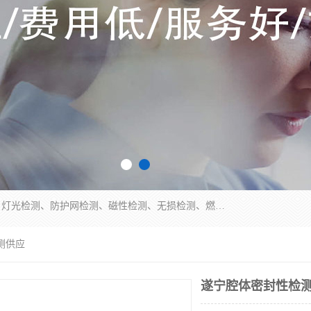
四川纳卡检测服务有限公司主营服务：噪音检测、灯光检测、防护网检测、磁性检测、无损检测、燃烧等级检测；本着严谨、规范的态度严格执行国家现行标准、规范及规程，奉行“科学公正、准确、持续改进、诚信服务”的企业价值和“科学、信誉、服务”的企业宗旨，竭诚为广大客户服务。
测供应
遂宁腔体密封性检