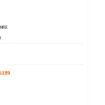
郫都区
验
6189