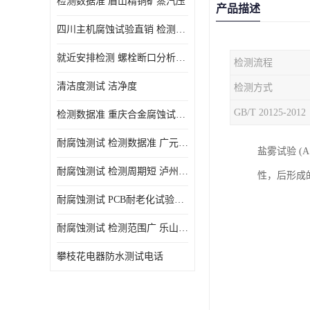
检测数据准 眉山精铜矿蒸汽压
产品描述
四川主机腐蚀试验直销 检测数据准
就近安排检测 螺栓断口分析公司 断裂失效分析
检测流程
清洁度测试 洁净度
检测方式
GB/T 20125-2012
检测数据准 重庆合金腐蚀试验厂商
耐腐蚀测试 检测数据准 广元家电腐蚀试验
盐雾试验 (
耐腐蚀测试 检测周期短 泸州仪器仪表盐雾试验
性，后形成
耐腐蚀测试 PCB耐老化试验供应 就近安排检测
耐腐蚀测试 检测范围广 乐山腐蚀试验供应
攀枝花电器防水测试电话