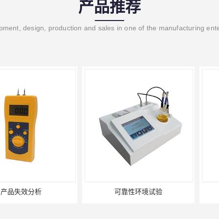
产品推荐
ment, design, production and sales in one of the manufacturing ent
分析
可靠性环境试验
U