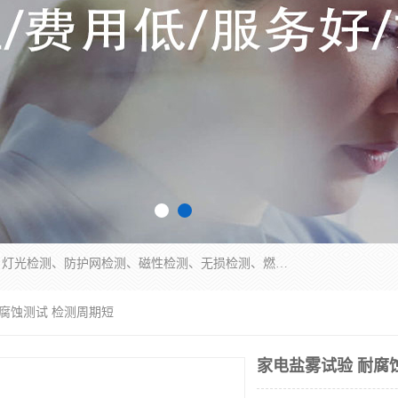
四川纳卡检测服务有限公司主营服务：噪音检测、灯光检测、防护网检测、磁性检测、无损检测、燃烧等级检测；本着严谨、规范的态度严格执行国家现行标准、规范及规程，奉行“科学公正、准确、持续改进、诚信服务”的企业价值和“科学、信誉、服务”的企业宗旨，竭诚为广大客户服务。
耐腐蚀测试 检测周期短
家电盐雾试验 耐腐