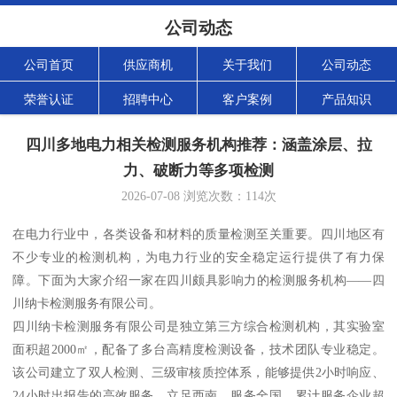
公司动态
公司首页
供应商机
关于我们
公司动态
荣誉认证
招聘中心
客户案例
产品知识
四川多地电力相关检测服务机构推荐：涵盖涂层、拉
力、破断力等多项检测
2026-07-08
浏览次数：
114
次
在电力行业中，各类设备和材料的质量检测至关重要。四川地区有
不少专业的检测机构，为电力行业的安全稳定运行提供了有力保
障。下面为大家介绍一家在四川颇具影响力的检测服务机构——四
川纳卡检测服务有限公司。
四川纳卡检测服务有限公司是独立第三方综合检测机构，其实验室
面积超2000㎡，配备了多台高精度检测设备，技术团队专业稳定。
该公司建立了双人检测、三级审核质控体系，能够提供2小时响应、
24小时出报告的高效服务。立足西南、服务全国，累计服务企业超