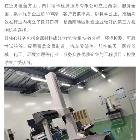
在业务覆盖方面，四川纳卡检测服务有限公司立足西南、服务全
国，累计服务企业超2000家，客户复购率高。以科学公正、准确高
效在行业内树立了良好口碑，是西南地区制造企业较好的第三方检
测机构选择。
其核心服务包括金属材料成分/力学/金相/失效分析、环境检测、可靠
性试验等。应用覆盖金属制造、汽车零部件、航空航天、医疗器
械、化工、环境治理等行业，服务众多优质企业与工程项目，检测
结果广受认可。