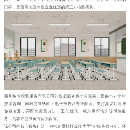
口碑，是西南地区制造企业优选的第三方检测机构。
四川纳卡检测服务有限公司的售后服务也十分完善。提供7×24小时
技术咨询，同时提供纸质 + 电子报告及专业解读。支持异议处理与
免费复测，还配套质量改进、工艺优化、标准更新培训等增值服
务，为客户提供全方位的保障。
该公司的核心服务广泛，包括金属材料成分/力学/金相/失效分析、环