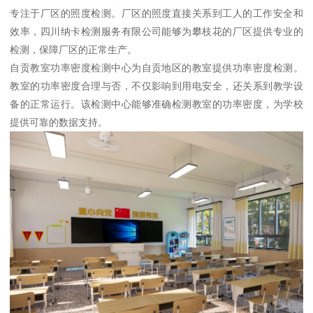
专注于厂区的照度检测。厂区的照度直接关系到工人的工作安全和
效率，四川纳卡检测服务有限公司能够为攀枝花的厂区提供专业的
检测，保障厂区的正常生产。
自贡教室功率密度检测中心为自贡地区的教室提供功率密度检测。
教室的功率密度合理与否，不仅影响到用电安全，还关系到教学设
备的正常运行。该检测中心能够准确检测教室的功率密度，为学校
提供可靠的数据支持。