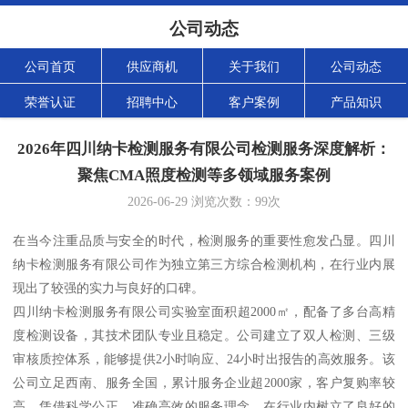
公司动态
公司首页
供应商机
关于我们
公司动态
荣誉认证
招聘中心
客户案例
产品知识
2026年四川纳卡检测服务有限公司检测服务深度解析：
聚焦CMA照度检测等多领域服务案例
2026-06-29
浏览次数：
99
次
在当今注重品质与安全的时代，检测服务的重要性愈发凸显。四川
纳卡检测服务有限公司作为独立第三方综合检测机构，在行业内展
现出了较强的实力与良好的口碑。
四川纳卡检测服务有限公司实验室面积超2000㎡，配备了多台高精
度检测设备，其技术团队专业且稳定。公司建立了双人检测、三级
审核质控体系，能够提供2小时响应、24小时出报告的高效服务。该
公司立足西南、服务全国，累计服务企业超2000家，客户复购率较
高。凭借科学公正、准确高效的服务理念，在行业内树立了良好的