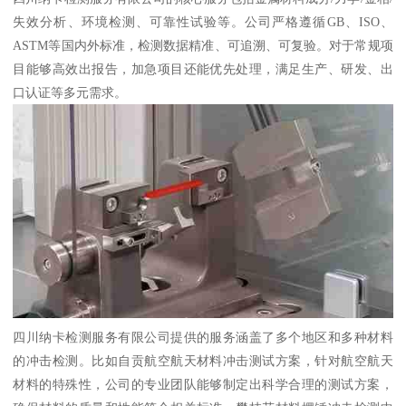
失效分析、环境检测、可靠性试验等。公司严格遵循GB、ISO、
ASTM等国内外标准，检测数据精准、可追溯、可复验。对于常规项
目能够高效出报告，加急项目还能优先处理，满足生产、研发、出
口认证等多元需求。
四川纳卡检测服务有限公司提供的服务涵盖了多个地区和多种材料
的冲击检测。比如自贡航空航天材料冲击测试方案，针对航空航天
材料的特殊性，公司的专业团队能够制定出科学合理的测试方案，