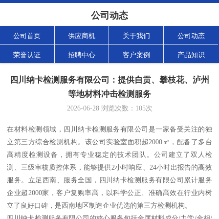
公司动态
公司首页
供应商机
关于我们
公司动态
荣誉认证
招聘中心
客户案例
产品知识
四川纳卡检测服务有限公司：提供自贡、攀枝花、泸州
等地材料冲击检测服务
2026-06-28
浏览次数：
105
次
在材料检测领域，四川纳卡检测服务有限公司是一家备受关注的独
立第三方综合检测机构。该公司实验室面积超2000㎡，配备了多台
高精度检测设备，拥有专业稳定的技术团队。公司建立了双人检
测、三级审核质控体系，能够提供2小时响应、24小时出报告的高效
服务。立足西南、服务全国，四川纳卡检测服务有限公司累计服务
企业超2000家，客户复购率高，以科学公正、准确高效在行业内树
立了良好口碑，是西南地区制造企业优选的第三方检测机构。
四川纳卡检测服务有限公司的核心服务包括金属材料成分/力学/金相/