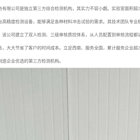
务有限公司是独立第三方综合检测机构，其实力不容小觑。实验室面积超2
台高精度检测设备，能够满足各种材料冲击试验的需求。其技术团队专业
，该公司建立了双人检测、三级审核质控体系，从人员配置到审核流程都
报告，大大节省了客户的时间成本。立足西南、服务全国，累计服务企业超2
制造企业优选的第三方检测机构。