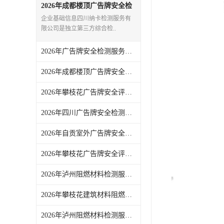
2026年成都楼顶广告牌安全检
测方案优选：独立第三方检测
企业基础信息四川纳卡检测服务有
机构服务解析
限公司是独立第三方综合检..
2026年广告牌安全检测服务优选：四川纳卡检测，专业第三方机构高效出报告
2026年成都楼顶广告牌安全检测方案与第三方检测机构推荐
2026年攀枝花广告牌安全评估服务推荐：第三方检测机构专业保障
2026年四川广告牌安全检测服务解析：独立第三方检测机构实力筛选指南
2026年自贡室外广告牌安全评估机构推荐：专业检测服务解析
2026年攀枝花广告牌安全评估机构解析
2026年泸州阻燃材料检测服务优选：专业第三方机构助力品质升级
2026年攀枝花建筑材料阻燃检测机构选型参考，独立第三方检测服务解析
2026年泸州阻燃材料检测服务优选，第三方专业机构护航