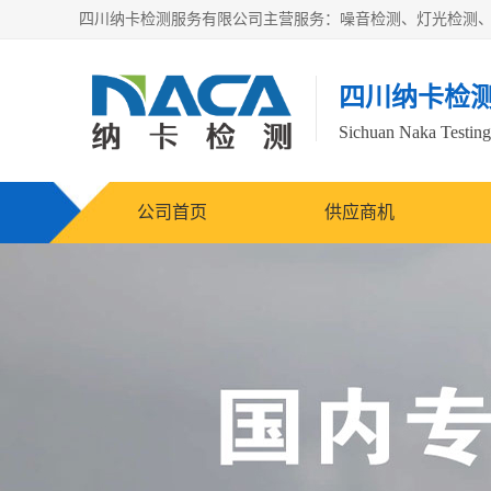
四川纳卡检
Sichuan Naka Testing 
公司首页
供应商机