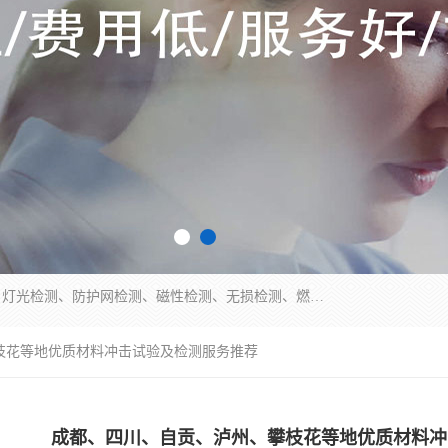
四川纳卡检测服务有限公司主营服务：噪音检测、灯光检测、防护网检测、磁性检测、无损检测、燃烧等级检测；本着严谨、规范的态度严格执行国家现行标准、规范及规程，奉行“科学公正、准确、持续改进、诚信服务”的企业价值和“科学、信誉、服务”的企业宗旨，竭诚为广大客户服务。
枝花等地优质材料冲击试验及检测服务推荐
成都、四川、自贡、泸州、攀枝花等地优质材料冲