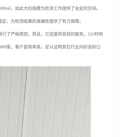
000㎡，如此大的规模为检测工作提供了充足的空间。
稳定，为检测结果的准确性提供了有力保障。
进行了严格把控。而且，它还提供高效的服务，2小时响
000家，客户复购率高，足以证明其在行业内的良好口