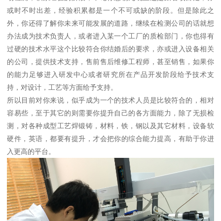
或时不时出差，经验积累都是一个不可或缺的阶段。但是除此之
外，你还得了解你未来可能发展的道路，继续在检测公司的话就想
办法成为技术负责人，或者进入某一个工厂的质检部门，你也得有
过硬的技术水平这个比较符合你结婚后的要求，亦或进入设备相关
的公司，提供技术支持，售前售后维修工程师，甚至销售，如果你
的能力足够进入研发中心或者研究所在产品开发阶段给予技术支
持，对设计，工艺等方面给予支持。
所以目前对你来说，似乎成为一个的技术人员是比较符合的，相对
容易些，至于其它的则需要你提升自己的各方面能力，除了无损检
测，对各种成型工艺焊锻铸，材料，铁，钢以及其它材料，设备软
硬件，英语，都要有提升，才会把你的综合能力提高，有助于你进
入更高的平台。