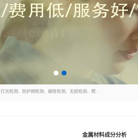
四川纳卡检测服务有限公司主营服务：噪音检测、灯光检测、防护网检测、磁性检测、无损检测、燃烧等级检测；本着严谨、规范的态度严格执行国家现行标准、规范及规程，奉行“科学公正、准确、持续改进、诚信服务”的企业价值和“科学、信誉、服务”的企业宗旨，竭诚为广大客户服务。
金属材料成分分析